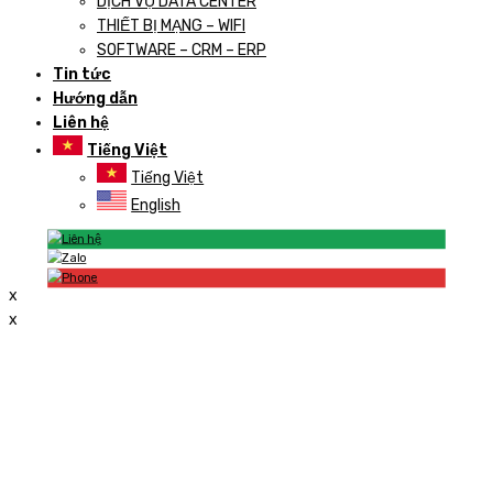
DỊCH VỤ DATA CENTER
THIẾT BỊ MẠNG – WIFI
SOFTWARE – CRM – ERP
Tin tức
Hướng dẫn
Liên hệ
Tiếng Việt
Tiếng Việt
English
x
x