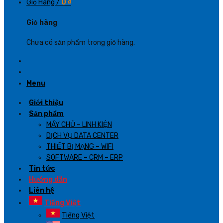
Giỏ Hàng /
0
₫
Giỏ hàng
Chưa có sản phẩm trong giỏ hàng.
Menu
Giới thiệu
Sản phẩm
MÁY CHỦ – LINH KIỆN
DỊCH VỤ DATA CENTER
THIẾT BỊ MẠNG – WIFI
SOFTWARE – CRM – ERP
Tin tức
Hướng dẫn
Liên hệ
Tiếng Việt
Tiếng Việt