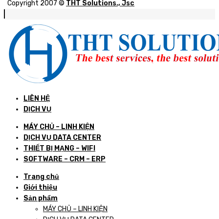
Copyright 2007 ©
THT Solutions., Jsc
LIÊN HỆ
DỊCH VỤ
MÁY CHỦ – LINH KIỆN
DỊCH VỤ DATA CENTER
THIẾT BỊ MẠNG – WIFI
SOFTWARE – CRM – ERP
Trang chủ
Giới thiệu
Sản phẩm
MÁY CHỦ – LINH KIỆN